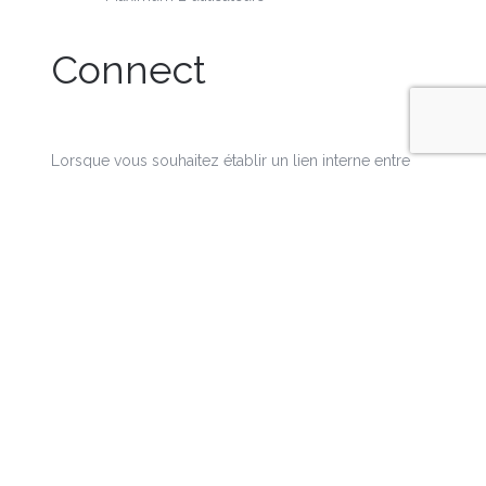
Connect
Lorsque vous souhaitez établir un lien interne entre
votre comptabilité des déchets et vos systèmes
d’informations centraux, dans ce cas vous pouvez
utiliser DigiWaste Connect. DigiWaste Connect relie
DigiWaste parfaitement à vos propres systèmes.
Caractéristiques
Impossible dans DigiWaste Light
Sous réserve que le lien soit possible avec vos
systèmes actuels