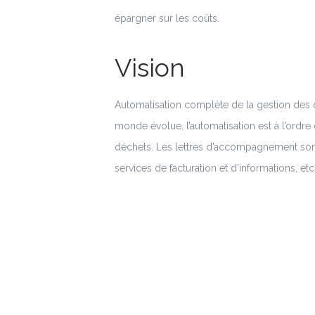
épargner sur les coûts.
Vision
Automatisation complète de la gestion des d
monde évolue, l’automatisation est à l’ordr
déchets. Les lettres d’accompagnement son
services de facturation et d’informations, etc
DigiWaste vise à automatiser la chaîne comp
déchets. DigiWaste est prête à servir de plat
commandes sont envoyées numériquement, l
rassemblées et sont générées (statistiques).