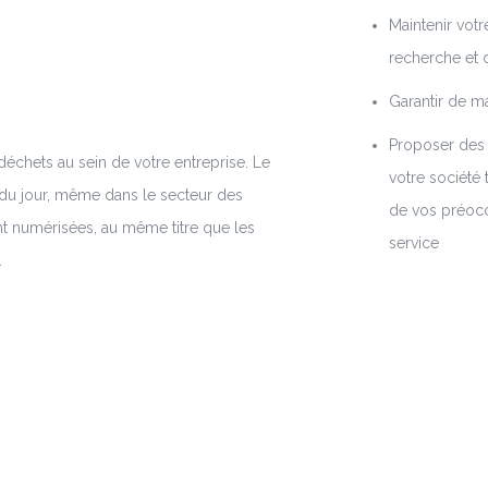
Maintenir votre
recherche et
Garantir de m
Proposer des 
échets au sein de votre entreprise. Le
votre société 
e du jour, même dans le secteur des
de vos préoccu
t numérisées, au même titre que les
service
.
lète de la collecte et du traitement des
e-forme à partir de laquelle les
es informations entrent, sont