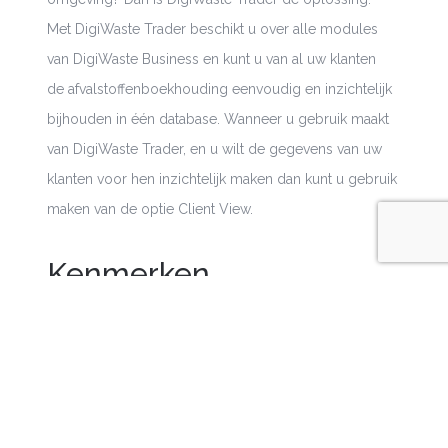
Met
DigiWaste
Trader
beschikt u over alle modules
van
DigiWaste
Business en kunt u van al uw klanten
de
afvalstoffenboekhouding
eenvoudig en inzichtelijk
bijhouden in één database. Wanneer u gebruik maakt
van
DigiWaste
Trader
, en u wilt de gegevens van uw
klanten voor hen inzichtelijk maken dan kunt u gebruik
maken van de optie
Client
View.
Kenmerken
Afvalbeheer
Alle voordelen van
DigiWaste
Business
Uitgebreide statistieken
Meerdere klanten administreren in een database