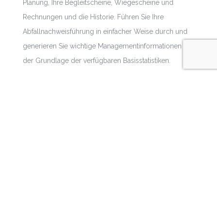
Planung, Ihre Begleitscheine, Wiegescheine und
Rechnungen und die Historie. Führen Sie Ihre
Abfallnachweisführung in einfacher Weise durch und
generieren Sie wichtige Managementinformationen auf
der Grundlage der verfügbaren Basisstatistiken.
Produkteigenschaften
Alle Basismodule
Basisstatistiken
Niedrige Einmalkosten
Niedrige monatliche Gebühren
Bis zu zwei Nutzer