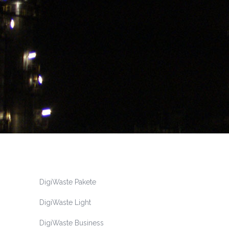
DigiWaste Pakete
DigiWaste Light
DigiWaste Business